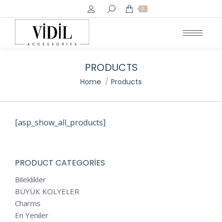
Search:
0
PRODUCTS
You are here:
Home
Products
[asp_show_all_products]
PRODUCT CATEGORIES
Bileklikler
BÜYÜK KOLYELER
Charms
En Yeniler