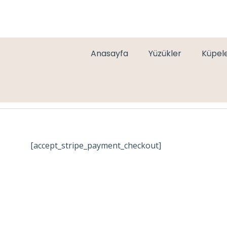
Anasayfa
Yüzükler
Küpel
CHECKOUT-RESULT
[accept_stripe_payment_checkout]