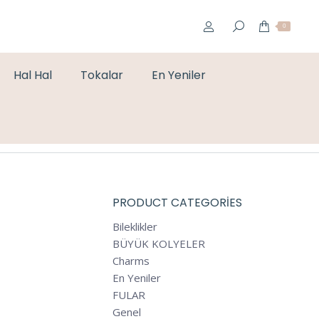
0
Hal Hal
Tokalar
En Yeniler
You are here:
Home
Checkout-Result
PRODUCT CATEGORIES
Bileklikler
BÜYÜK KOLYELER
Charms
En Yeniler
FULAR
Genel