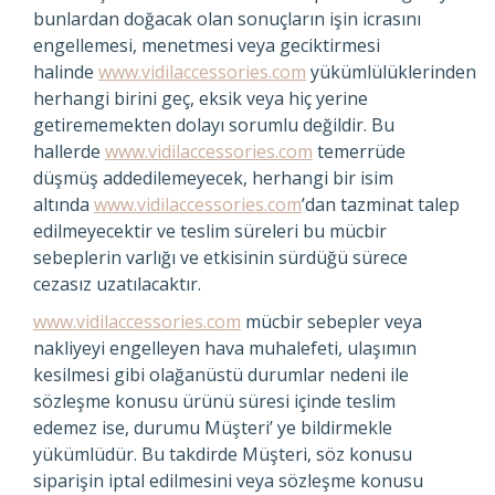
bunlardan doğacak olan sonuçların işin icrasını
engellemesi, menetmesi veya geciktirmesi
halinde
www.vidilaccessories.com
yükümlülüklerinden
herhangi birini geç, eksik veya hiç yerine
getirememekten dolayı sorumlu değildir. Bu
hallerde
www.vidilaccessories.com
temerrüde
düşmüş addedilemeyecek, herhangi bir isim
altında
www.vidilaccessories.com
’dan tazminat talep
edilmeyecektir ve teslim süreleri bu mücbir
sebeplerin varlığı ve etkisinin sürdüğü sürece
cezasız uzatılacaktır.
www.vidilaccessories.com
mücbir sebepler veya
nakliyeyi engelleyen hava muhalefeti, ulaşımın
kesilmesi gibi olağanüstü durumlar nedeni ile
sözleşme konusu ürünü süresi içinde teslim
edemez ise, durumu Müşteri’ ye bildirmekle
yükümlüdür. Bu takdirde Müşteri, söz konusu
siparişin iptal edilmesini veya sözleşme konusu