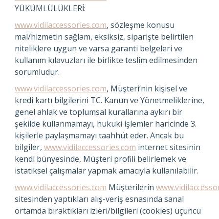
YÜKÜMLÜLÜKLERİ:
www.vidilaccessories.com
, sözleşme konusu
mal/hizmetin sağlam, eksiksiz, siparişte belirtilen
niteliklere uygun ve varsa garanti belgeleri ve
kullanım kılavuzları ile birlikte teslim edilmesinden
sorumludur.
www.vidilaccessories.com
, Müşteri’nin kişisel ve
kredi kartı bilgilerini TC. Kanun ve Yönetmeliklerine,
genel ahlak ve toplumsal kurallarına aykırı bir
şekilde kullanmamayı, hukuki işlemler haricinde 3.
kişilerle paylaşmamayı taahhüt eder. Ancak bu
bilgiler,
www.vidilaccessories.com
internet sitesinin
kendi bünyesinde, Müşteri profili belirlemek ve
istatiksel çalışmalar yapmak amacıyla kullanılabilir.
www.vidilaccessories.com
Müşterilerin
www.vidilaccesso
sitesinden yaptıkları alış-veriş esnasında sanal
ortamda bıraktıkları izleri/bilgileri (cookies) üçüncü