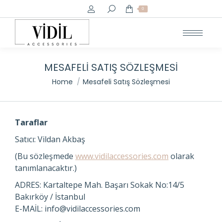
Search:
0
MESAFELI SATIŞ SÖZLEŞMESI
You are here:
Home
Mesafeli Satış Sözleşmesi
Taraflar
Satıcı: Vildan Akbaş
(Bu sözleşmede
www.vidilaccessories.com
olarak
tanımlanacaktır.)
ADRES: Kartaltepe Mah. Başarı Sokak No:14/5
Bakırköy / İstanbul
E-MAİL: info@vidilaccessories.com