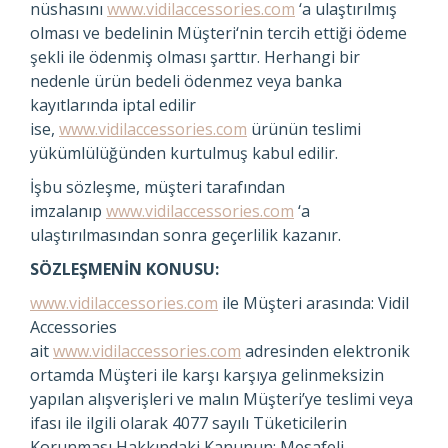
nüshasını
www.vidilaccessories.com
‘a ulaştırılmış
olması ve bedelinin Müşteri‘nin tercih ettiği ödeme
şekli ile ödenmiş olması şarttır. Herhangi bir
nedenle ürün bedeli ödenmez veya banka
kayıtlarında iptal edilir
ise,
www.vidilaccessories.com
ürünün teslimi
yükümlülüğünden kurtulmuş kabul edilir.
İşbu sözleşme, müşteri tarafından
imzalanıp
www.vidilaccessories.com
‘a
ulaştırılmasından sonra geçerlilik kazanır.
SÖZLEŞMENİN KONUSU:
www.vidilaccessories.com
ile Müşteri arasında: Vidil
Accessories
ait
www.vidilaccessories.com
adresinden elektronik
ortamda Müşteri ile karşı karşıya gelinmeksizin
yapılan alışverişleri ve malın Müşteri’ye teslimi veya
ifası ile ilgili olarak 4077 sayılı Tüketicilerin
Korunması Hakkındaki Kanunun; Mesafeli