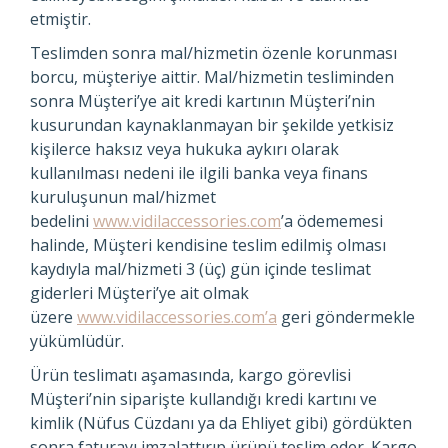
etmiştir.
Teslimden sonra mal/hizmetin özenle korunması
borcu, müşteriye aittir. Mal/hizmetin tesliminden
sonra Müşteri’ye ait kredi kartının Müşteri’nin
kusurundan kaynaklanmayan bir şekilde yetkisiz
kişilerce haksız veya hukuka aykırı olarak
kullanılması nedeni ile ilgili banka veya finans
kuruluşunun mal/hizmet
bedelini
www.vidilaccessories.com
’a ödememesi
halinde, Müşteri kendisine teslim edilmiş olması
kaydıyla mal/hizmeti 3 (üç) gün içinde teslimat
giderleri Müşteri’ye ait olmak
üzere
www.vidilaccessories.com’a
geri göndermekle
yükümlüdür.
Ürün teslimatı aşamasında, kargo görevlisi
Müşteri’nin siparişte kullandığı kredi kartını ve
kimlik (Nüfus Cüzdanı ya da Ehliyet gibi) gördükten
sonra faturayı imzalattırıp ürünü teslim eder. Kargo