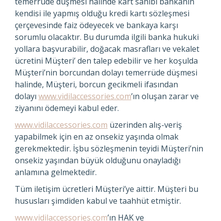
temerrüde düşmesi halinde kart sahibi bankanın
kendisi ile yapmış olduğu kredi kartı sözleşmesi
çerçevesinde faiz ödeyecek ve bankaya karşı
sorumlu olacaktır. Bu durumda ilgili banka hukuki
yollara başvurabilir, doğacak masrafları ve vekalet
ücretini Müşteri’ den talep edebilir ve her koşulda
Müşteri’nin borcundan dolayı temerrüde düşmesi
halinde, Müşteri, borcun gecikmeli ifasından
dolayı
www.vidilaccessories.com
’ın oluşan zarar ve
ziyanını ödemeyi kabul eder.
www.vidilaccessories.com
üzerinden alış-veriş
yapabilmek için en az onsekiz yaşında olmak
gerekmektedir. İşbu sözleşmenin teyidi Müşteri’nin
onsekiz yaşından büyük olduğunu onayladığı
anlamına gelmektedir.
Tüm iletişim ücretleri Müşteri’ye aittir. Müşteri bu
hususları şimdiden kabul ve taahhüt etmiştir.
www.vidilaccessories.com
’ın HAK ve