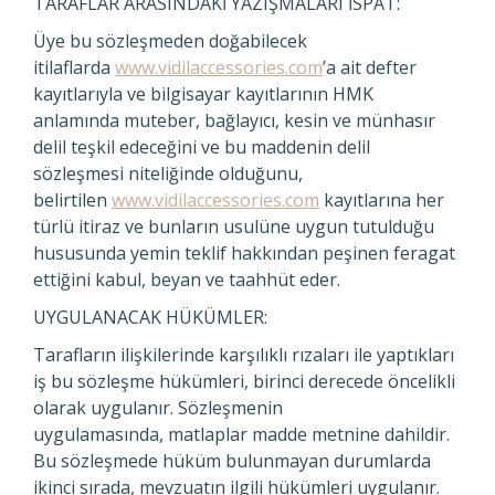
TARAFLAR ARASINDAKİ YAZIŞMALARI İSPAT:
Üye bu sözleşmeden doğabilecek
itilaflarda
www.vidilaccessories.com
’a ait defter
kayıtlarıyla ve bilgisayar kayıtlarının HMK
anlamında muteber, bağlayıcı, kesin ve münhasır
delil teşkil edeceğini ve bu maddenin delil
sözleşmesi niteliğinde olduğunu,
belirtilen
www.vidilaccessories.com
kayıtlarına her
türlü itiraz ve bunların usulüne uygun tutulduğu
hususunda yemin teklif hakkından peşinen feragat
ettiğini kabul, beyan ve taahhüt eder.
UYGULANACAK HÜKÜMLER:
Tarafların ilişkilerinde karşılıklı rızaları ile yaptıkları
iş bu sözleşme hükümleri, birinci derecede öncelikli
olarak uygulanır. Sözleşmenin
uygulamasında, matlaplar madde metnine dahildir.
Bu sözleşmede hüküm bulunmayan durumlarda
ikinci sırada, mevzuatın ilgili hükümleri uygulanır.