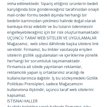
imha edilmektedir. Sipariş ettiğiniz ürünlerin bedeli
karşılığında bize göndereceğiniz tarafınızdan onaylı
mail-order formu bedeli dışında herhangi bir
bedelin kartınızdan çekilmesi halinde doğal olarak
bankaya itiraz edebilir ve bu tutarın ödenmesini
engelleyebileceğiniz için bir risk oluşturmamaktadır.
ÜÇÜNCÜ TARAF WEB SİTELERİ VE UYGULAMALAR
Mağazamız, web sitesi dâhilinde başka sitelere link
verebilir. Firmamız, bu linkler vasıtasıyla erişilen
sitelerin gizlilik uygulamaları ve içeriklerine yönelik
herhangi bir sorumluluk taşımamaktadır.
Firmamıza ait sitede yayınlanan reklamlar,
reklamcılık yapan iş ortaklarımız aracılığı ile
kullanıcılarımıza dağıtılır. İş bu sözleşmedeki Gizlilik
Politikası Prensipleri, sadece Mağazamızın
kullanımına ilişkindir, üçüncü taraf web sitelerini
kapsamaz.
İSTİSNAİ HALLER
Aşağıda belirtilen sınırlı hallerde Firmamız, işbu