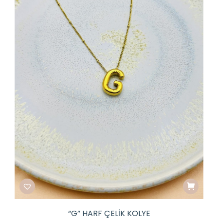
“G” HARF ÇELIK KOLYE