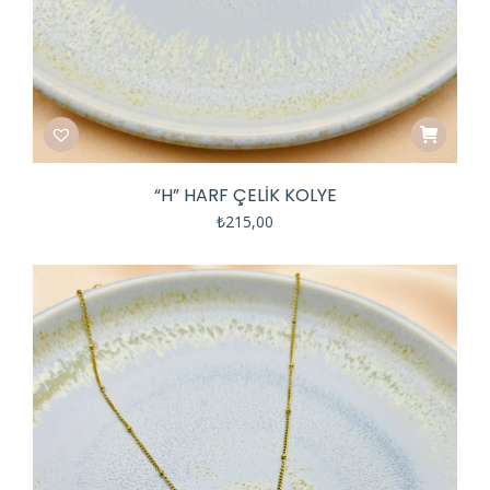
“H” HARF ÇELIK KOLYE
₺
215,00