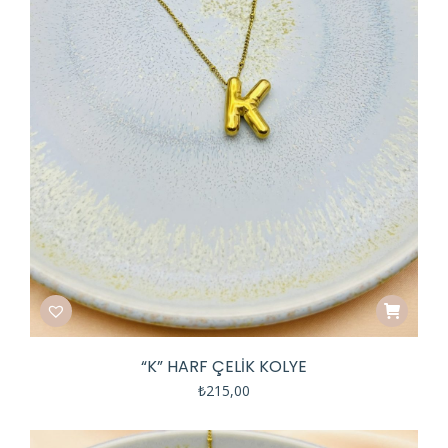
“K” HARF ÇELIK KOLYE
₺
215,00