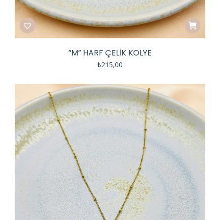
“M” HARF ÇELIK KOLYE
₺
215,00