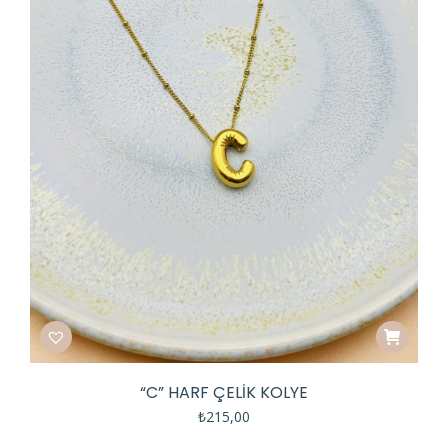
“C” HARF ÇELIK KOLYE
₺
215,00