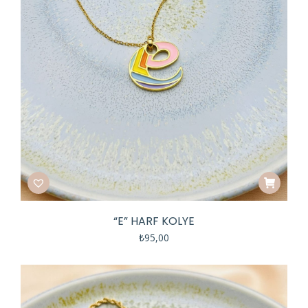
“E” HARF KOLYE
₺
95,00