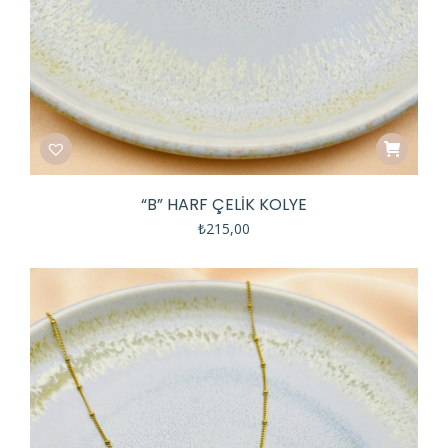
“B” HARF ÇELIK KOLYE
₺
215,00