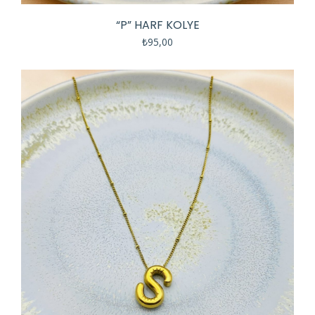
“P” HARF KOLYE
₺
95,00