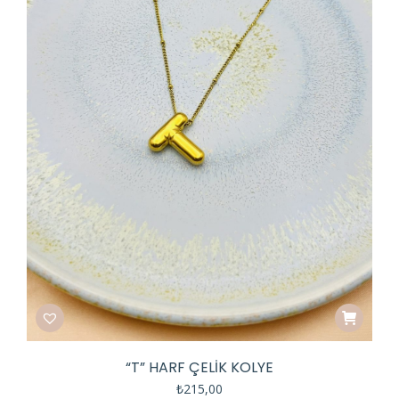
“T” HARF ÇELIK KOLYE
₺
215,00