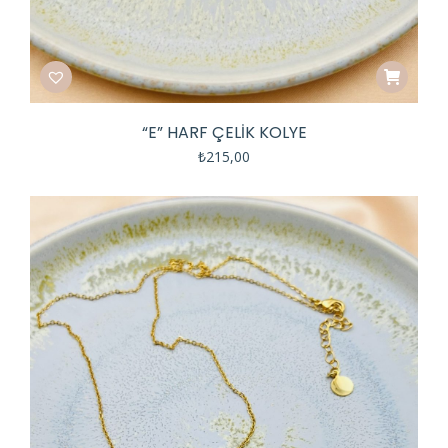
“E” HARF ÇELIK KOLYE
₺
215,00