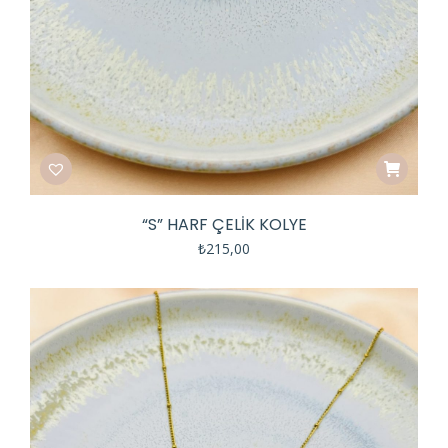
“S” HARF ÇELIK KOLYE
₺
215,00