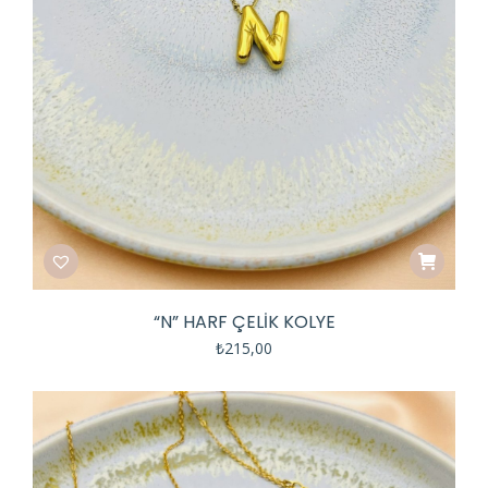
“N” HARF ÇELIK KOLYE
₺
215,00