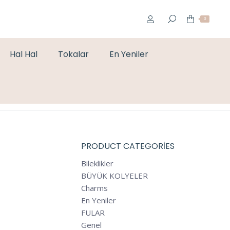
0
Hal Hal
Tokalar
En Yeniler
You are here:
Home
Testimonials
Anna White
PRODUCT CATEGORIES
Bileklikler
BÜYÜK KOLYELER
Charms
En Yeniler
FULAR
Genel