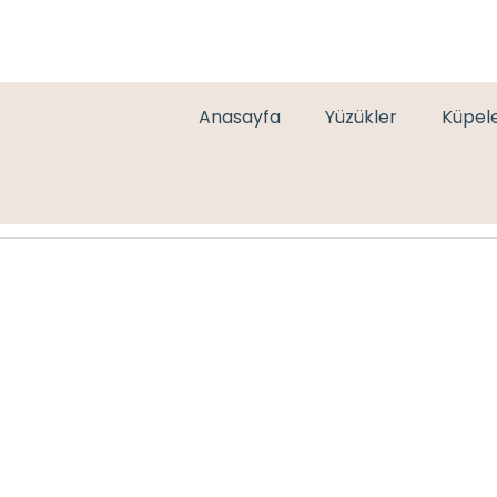
Anasayfa
Yüzükler
Küpel
ANNA WHITE