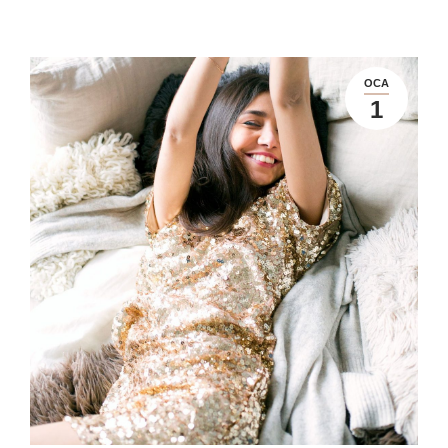
OCA
1