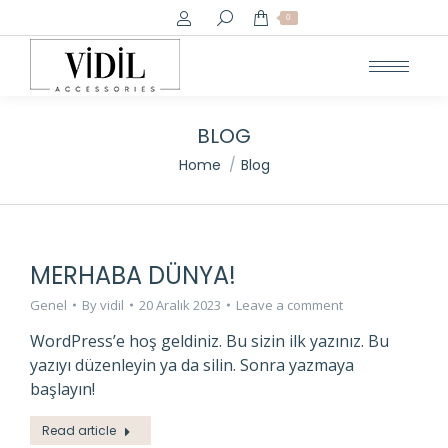
Search:
0
BLOG
You are here:
Home
Blog
MERHABA DÜNYA!
Genel
By
vidil
20 Aralık 2023
Leave a comment
WordPress’e hoş geldiniz. Bu sizin ilk yazınız. Bu
yazıyı düzenleyin ya da silin. Sonra yazmaya
başlayın!
Read article