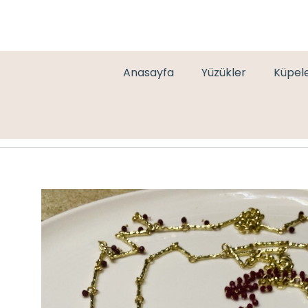
Anasayfa
Yüzükler
Küpel
3’LÜ MARKA AT KOLYE