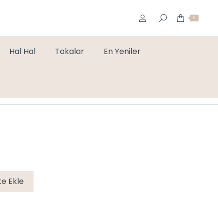
0
Hal Hal
Tokalar
En Yeniler
You are here:
Home
Kolye
3’LÜ MARKA AT KOLYE
e Ekle