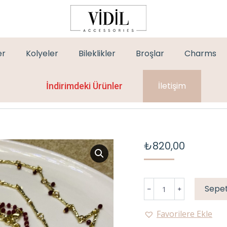
er
Kolyeler
Bileklikler
Broşlar
Charms
İletişim
İndirimdeki Ürünler
₺
820,00
3’LÜ
Sepet
MARKA
AT
Favorilere Ekle
KOLYE