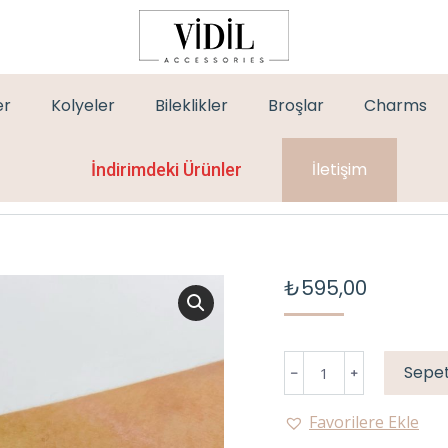
er
Kolyeler
Bileklikler
Broşlar
Charms
İletişim
İndirimdeki Ürünler
₺
595,00
BAGET
Sepet
TAŞLI
KELEPÇE
Favorilere Ekle
adet