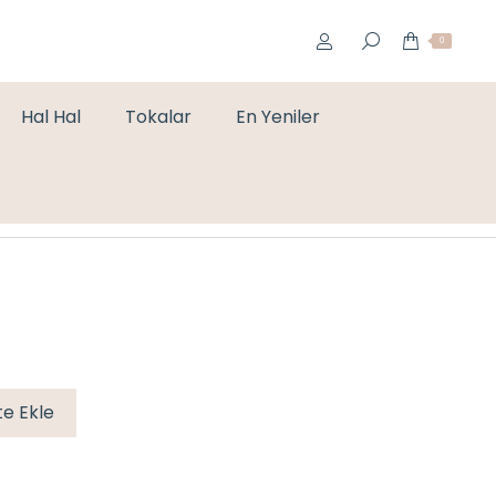
0
Hal Hal
Tokalar
En Yeniler
You are here:
Home
Bileklikler
BAGET TAŞLI KELEPÇE
e Ekle