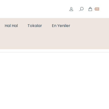
0
Hal Hal
Tokalar
En Yeniler
You are here:
Home
Bileklikler
TAŞLI KÜNYE