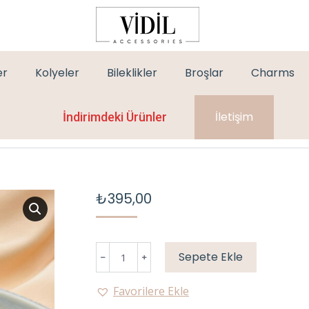
er
Kolyeler
Bileklikler
Broşlar
Charms
İletişim
İndirimdeki Ürünler
₺
395,00
TAŞLI
Sepete Ekle
KÜNYE
adet
Favorilere Ekle