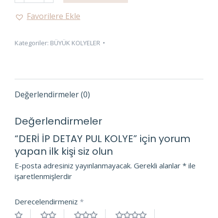
DETAY
Favorilere Ekle
PUL
KOLYE
Kategoriler:
BÜYÜK KOLYELER
adet
Değerlendirmeler (0)
Değerlendirmeler
“DERİ İP DETAY PUL KOLYE” için yorum
yapan ilk kişi siz olun
E-posta adresiniz yayınlanmayacak.
Gerekli alanlar
*
ile
işaretlenmişlerdir
Derecelendirmeniz
*