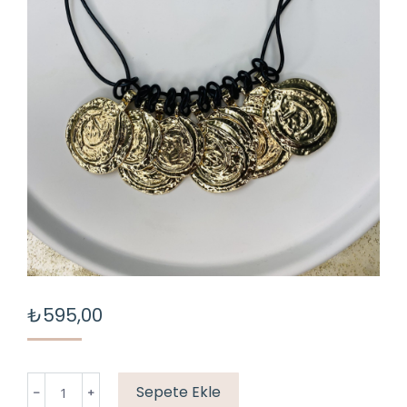
₺
595,00
DERİ
Sepete Ekle
İP