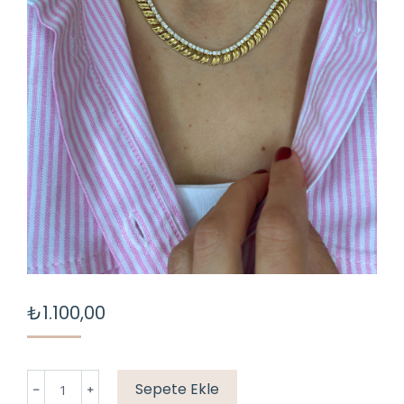
₺
1.100,00
Döküm
Sepete Ekle
su