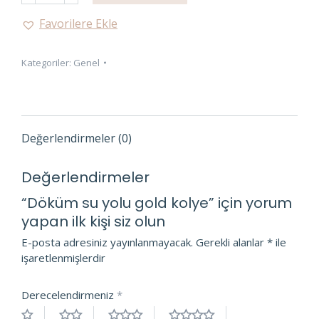
yolu
Favorilere Ekle
gold
kolye
Kategoriler:
Genel
adet
Değerlendirmeler (0)
Değerlendirmeler
“Döküm su yolu gold kolye” için yorum
yapan ilk kişi siz olun
E-posta adresiniz yayınlanmayacak.
Gerekli alanlar
*
ile
işaretlenmişlerdir
Derecelendirmeniz
*