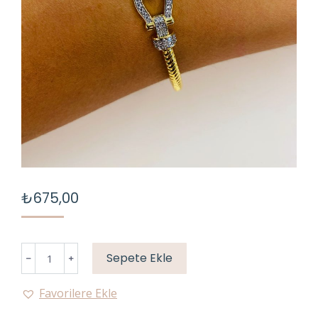
₺
675,00
GEMİCİ
Sepete Ekle
TAŞLI
KELEPÇE
Favorilere Ekle
adet