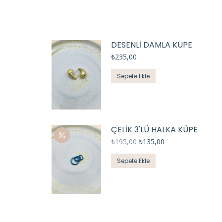
DESENLİ DAMLA KÜPE
₺
235,00
Sepete Ekle
ÇELİK 3'LÜ HALKA KÜPE
₺
195,00
₺
135,00
Sepete Ekle