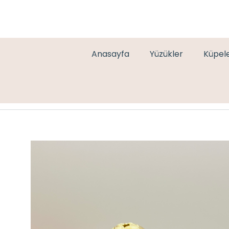
Anasayfa
Yüzükler
Küpel
GOLD BALON KÜPE