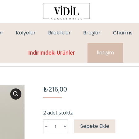
er
Kolyeler
Bileklikler
Broşlar
Charms
İletişim
İndirimdeki Ürünler
₺
215,00
2 adet stokta
GOLD
Sepete Ekle
BALON
KÜPE