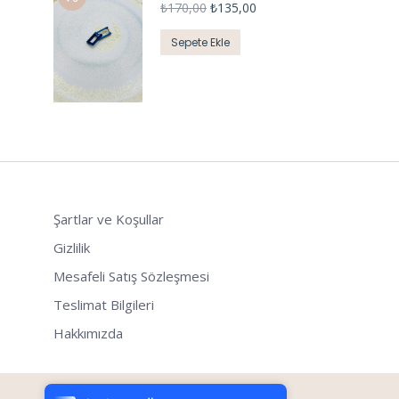
₺
170,00
₺
135,00
Sepete Ekle
Şartlar ve Koşullar
Gizlilik
Mesafeli Satış Sözleşmesi
Teslimat Bilgileri
Hakkımızda
Tek Tıkla Ödeme Kolaylığı
7/24 Canlı Destek