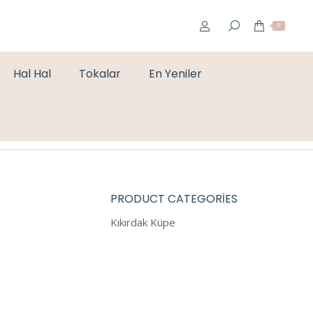
0
Hal Hal
Tokalar
En Yeniler
You are here:
Home
Küpe
GOLD BALON KÜPE
PRODUCT CATEGORIES
Kıkırdak Küpe