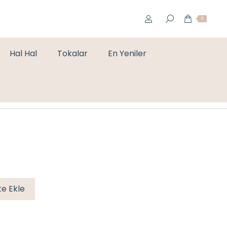
0
Hal Hal
Tokalar
En Yeniler
You are here:
Home
Küpe
GOLD PİRAMİT KÜPE
e Ekle