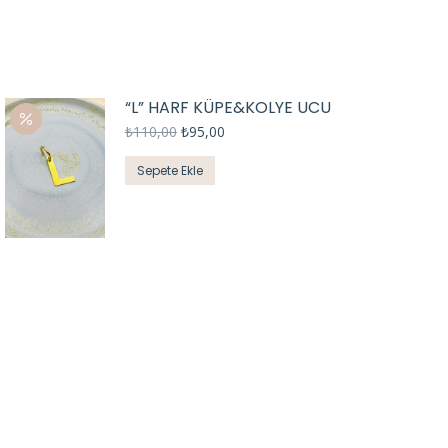
“L” HARF KÜPE&KOLYE UCU
₺
110,00
₺
95,00
Sepete Ekle