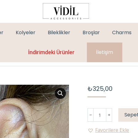
er
Kolyeler
Bileklikler
Broşlar
Charms
İletişim
İndirimdeki Ürünler
₺
325,00
GOLD
Sepet
PİRAMİT
KÜPE
Favorilere Ekle
adet