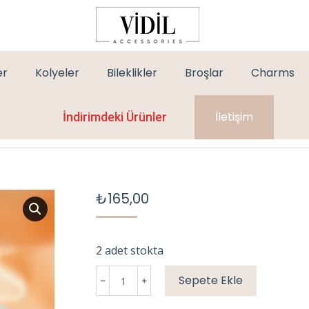
er
Kolyeler
Bileklikler
Broşlar
Charms
İletişim
İndirimdeki Ürünler
₺
165,00
2 adet stokta
İKİLİ
Sepete Ekle
PLAKA
GOLD