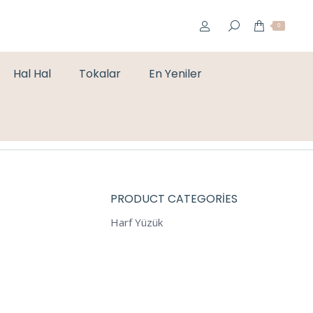
0
Hal Hal
Tokalar
En Yeniler
You are here:
Home
Yüzük
İKİLİ PLAKA GOLD YÜZÜK
PRODUCT CATEGORIES
Harf Yüzük