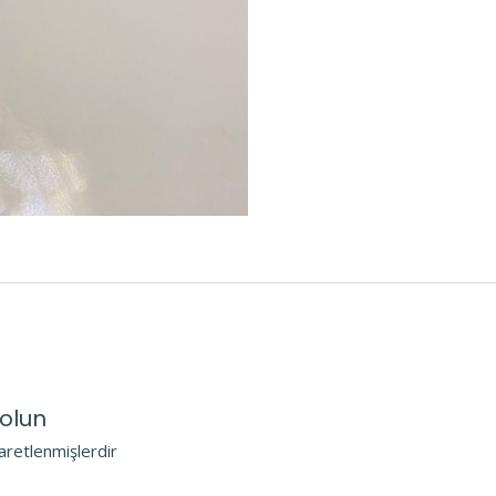
 olun
şaretlenmişlerdir