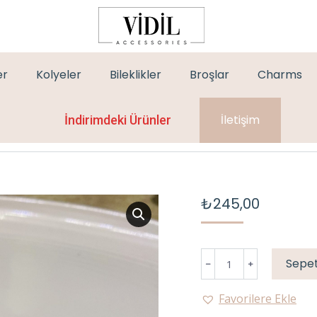
er
Kolyeler
Bileklikler
Broşlar
Charms
İletişim
İndirimdeki Ürünler
₺
245,00
İP
Sepet
BİLEKLİK
adet
Favorilere Ekle