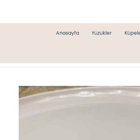
Anasayfa
Yüzükler
Küpel
İP BİLEKLİK