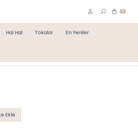
0
Hal Hal
Tokalar
En Yeniler
You are here:
Home
Genel
İP BİLEKLİK
e Ekle