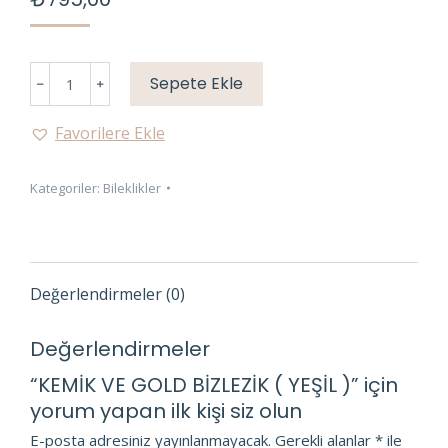
KEMİK
Sepete Ekle
VE
GOLD
Favorilere Ekle
BİZLEZİK
(
Kategoriler:
Bileklikler
YEŞİL
)
adet
Değerlendirmeler (0)
Değerlendirmeler
“KEMİK VE GOLD BİZLEZİK ( YEŞİL )” için
yorum yapan ilk kişi siz olun
E-posta adresiniz yayınlanmayacak.
Gerekli alanlar
*
ile