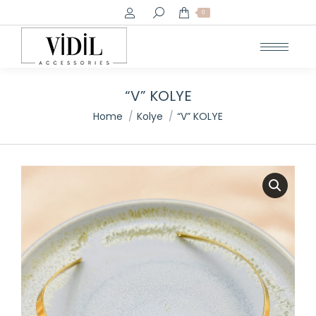
Search:
0
“V” KOLYE
You are here:
Home
Kolye
“V” KOLYE