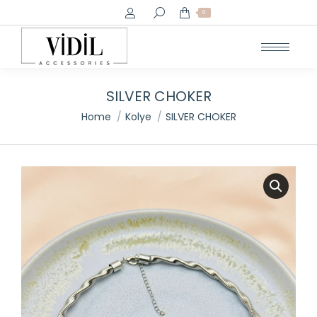
Search:
0
SILVER CHOKER
You are here:
Home
Kolye
SILVER CHOKER