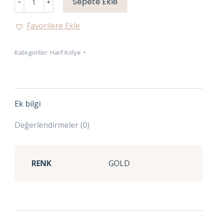
Sepete Ekle
HARFİ
ÇELİK
Favorilere Ekle
BURGU
KOLYE
Kategoriler:
Harf Kolye
adet
Ek bilgi
Değerlendirmeler (0)
RENK
GOLD