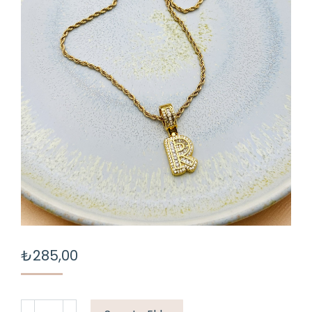
₺
285,00
“R”