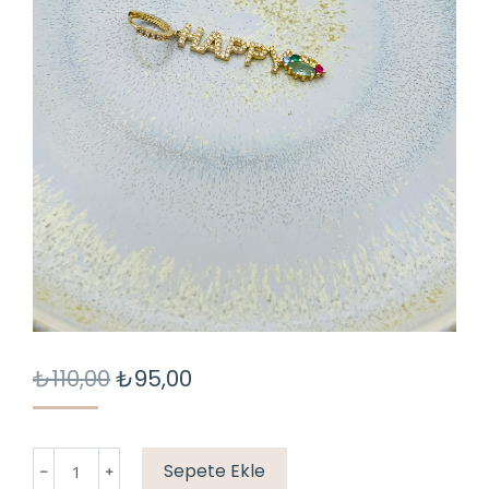
₺
110,00
₺
95,00
"HAPPY"
Sepete Ekle
SLOGAN