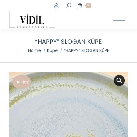
Search:
0
“HAPPY” SLOGAN KÜPE
You are here:
Home
Küpe
“HAPPY” SLOGAN KÜPE
İndirim!