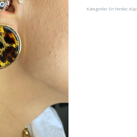
Kategoriler:
En Yeniler
,
Küp