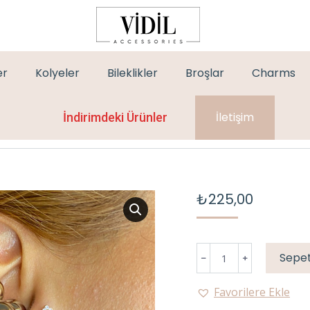
er
Kolyeler
Bileklikler
Broşlar
Charms
İletişim
İndirimdeki Ürünler
₺
225,00
LEOPAR
Sepet
VİRGÜL
KÜPE
Favorilere Ekle
adet