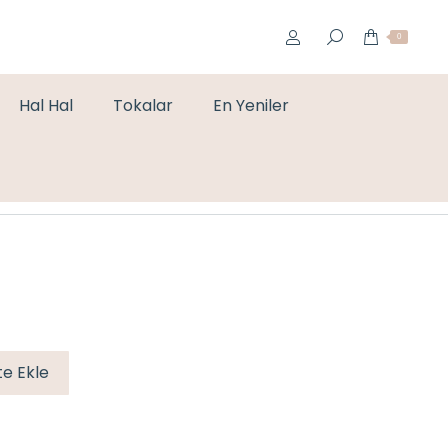
0
Hal Hal
Tokalar
En Yeniler
You are here:
Home
Küpe
LEOPAR VİRGÜL KÜPE
e Ekle