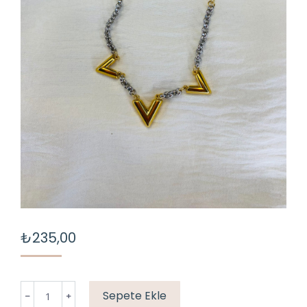
₺
235,00
"V"
Sepete Ekle
ÇELİK