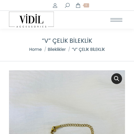
Search:
0
“V” ÇELİK BİLEKLİK
You are here:
Home
Bileklikler
“V” ÇELİK BİLEKLİK