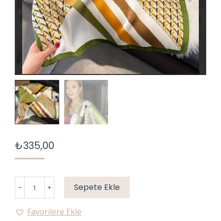
₺
335,00
YEŞİL
Sepete Ekle
FULAR
adet
Favorilere Ekle