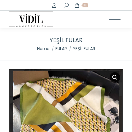
Search:
0
YEŞİL FULAR
You are here:
Home
FULAR
YEŞİL FULAR