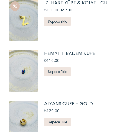
"Z" HARF KÜPE & KOLYE UCU
₺
110,00
₺
95,00
Sepete Ekle
HEMATİT BADEM KÜPE
₺
110,00
Sepete Ekle
ALYANS CUFF - GOLD
₺
120,00
Sepete Ekle