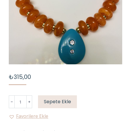
₺
315,00
3
Sepete Ekle
RENK
KOLYE
Favorilere Ekle
adet