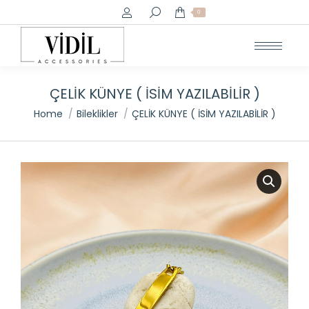
Search:
0
ÇELİK KÜNYE ( İSİM YAZILABİLİR )
You are here:
Home
Bileklikler
ÇELİK KÜNYE ( İSİM YAZILABİLİR )