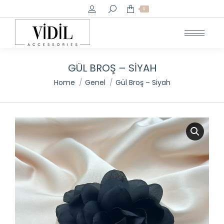
Search:
0
GÜL BROŞ – SIYAH
You are here:
Home
Genel
Gül Broş – Siyah