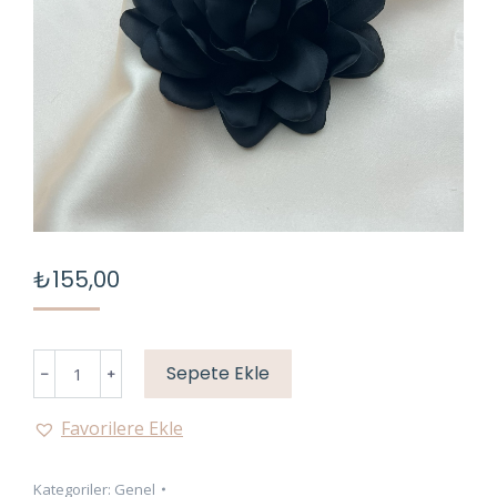
₺
155,00
Gül
Sepete Ekle
Broş
-
Favorilere Ekle
Siyah
adet
Kategoriler:
Genel