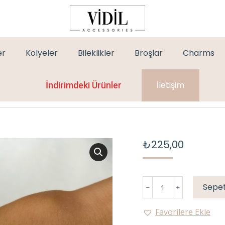
er
Kolyeler
Bileklikler
Broşlar
Charms
İletişim
İndirimdeki Ürünler
₺
225,00
ÇELİK
Sepet
SU
YOLU
Favorilere Ekle
GOLD