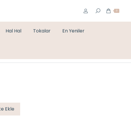
0
Hal Hal
Tokalar
En Yeniler
You are here:
Home
Bileklikler
ÇELİK SU YOLU GOLD BİLEKLİK
e Ekle