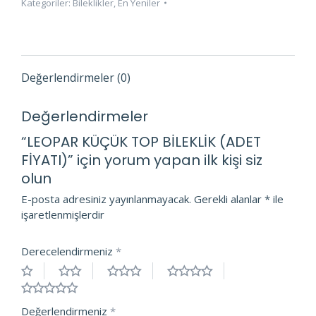
Kategoriler:
Bileklikler
,
En Yeniler
FİYATI)
adet
Değerlendirmeler (0)
Değerlendirmeler
“LEOPAR KÜÇÜK TOP BİLEKLİK (ADET
FİYATI)” için yorum yapan ilk kişi siz
olun
E-posta adresiniz yayınlanmayacak.
Gerekli alanlar
*
ile
işaretlenmişlerdir
Derecelendirmeniz
*
Değerlendirmeniz
*