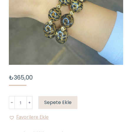
₺
365,00
LEOPAR
Sepete Ekle
KÜÇÜK
TOP
Favorilere Ekle
BİLEKLİK
(ADET