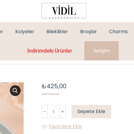
er
Kolyeler
Bileklikler
Broşlar
Charms
İletişim
İndirimdeki Ürünler
₺
425,00
MARKA
Sepete Ekle
İKİLİ
KOLYE
Favorilere Ekle
GOLD