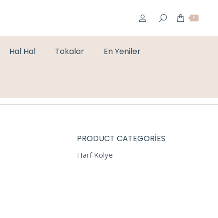
0
Hal Hal
Tokalar
En Yeniler
You are here:
Home
Kolye
MARKA İKİLİ KOLYE GOLD
PRODUCT CATEGORIES
Harf Kolye