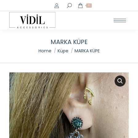
Search:
0
MARKA KÜPE
You are here:
Home
Küpe
MARKA KÜPE