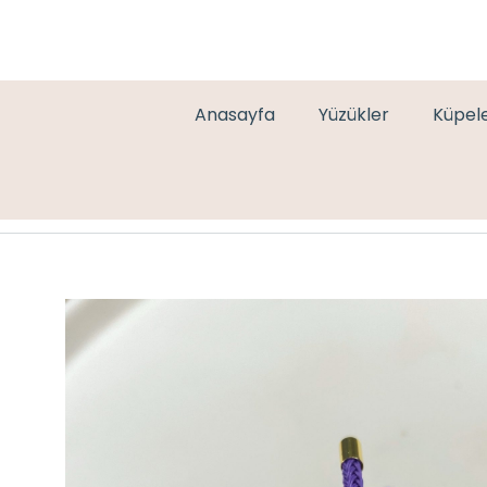
Anasayfa
Yüzükler
Küpel
MOR İP BİLEKLİK