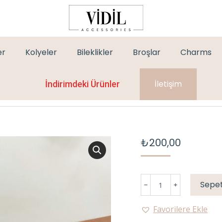
er
Kolyeler
Bileklikler
Broşlar
Charms
İletişim
İndirimdeki Ürünler
₺
200,00
MOR
Sepet
İP
BİLEKLİK
Favorilere Ekle
adet