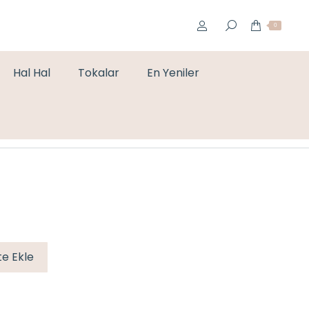
0
Hal Hal
Tokalar
En Yeniler
You are here:
Home
Bileklikler
MOR İP BİLEKLİK
e Ekle