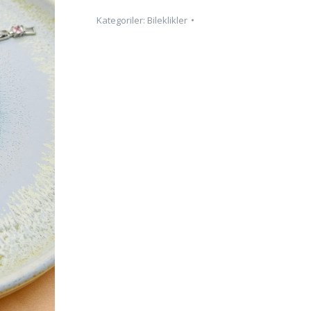
BİLEKLİK
Kategoriler:
Bileklikler
adet