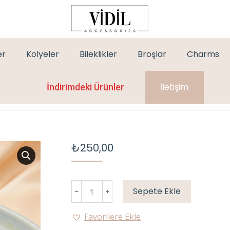
er
Kolyeler
Bileklikler
Broşlar
Charms
İletişim
İndirimdeki Ürünler
₺
250,00
PEMBE
Sepete Ekle
ZİRKON
SU
Favorilere Ekle
YOLU