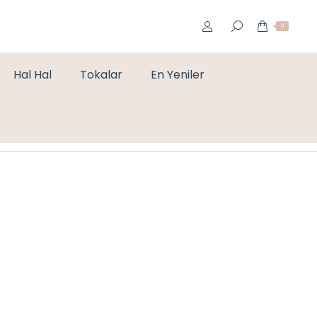
0
Hal Hal
Tokalar
En Yeniler
You are here:
Home
Bileklikler
PEMBE ZİRKON SU YOLU BİLEKLİK