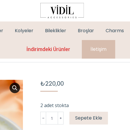
er
Kolyeler
Bileklikler
Broşlar
Charms
ARLANABİLİR
İletişim
İndirimdeki Ürünler
You 
Hom
₺
220,00
2 adet stokta
GOLD
Sepete Ekle
ÖZEL
SERİ