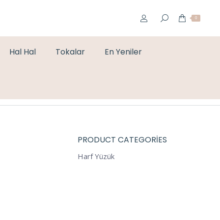
0
Hal Hal
Tokalar
En Yeniler
are here:
e
Yüzük
GOLD ÖZEL SERİ TAŞLI YÜZÜK- AYARLANABİLİR
PRODUCT CATEGORIES
Harf Yüzük