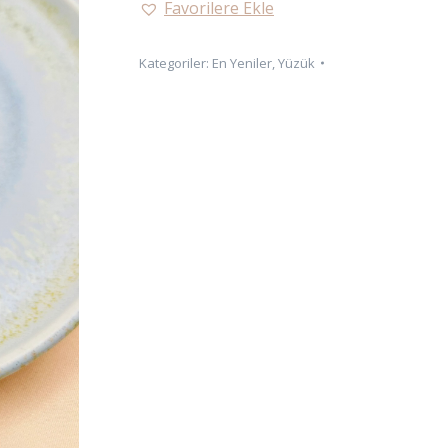
Favorilere Ekle
TAŞLI
YÜZÜK-
Kategoriler:
En Yeniler
,
Yüzük
AYARLANABİLİR
adet