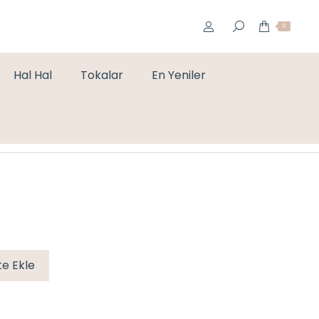
0
Hal Hal
Tokalar
En Yeniler
You are here:
Home
Bileklikler
SEDEF LASTİK ÇELİK BİLEKLİK
e Ekle