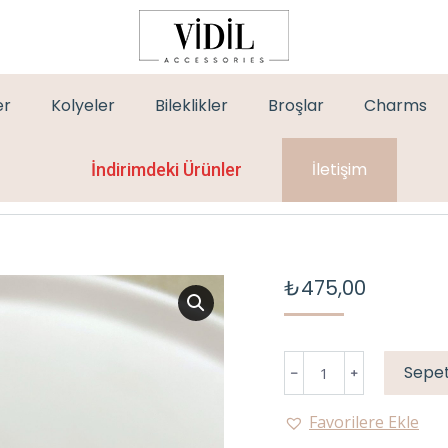
er
Kolyeler
Bileklikler
Broşlar
Charms
İletişim
İndirimdeki Ürünler
₺
475,00
SEDEF
Sepet
LASTİK
ÇELİK
Favorilere Ekle
BİLEKLİK