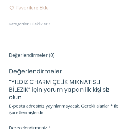
ÇELİK
Favorilere Ekle
MIKNATISLI
BİLEZİK
Kategoriler:
Bileklikler
adet
Değerlendirmeler (0)
Değerlendirmeler
“YILDIZ CHARM ÇELİK MIKNATISLI
BİLEZİK” için yorum yapan ilk kişi siz
olun
E-posta adresiniz yayınlanmayacak.
Gerekli alanlar
*
ile
işaretlenmişlerdir
Derecelendirmeniz
*